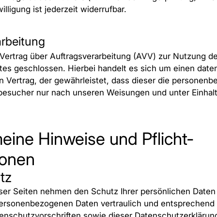
illigung ist jederzeit widerrufbar.
arbeitung
Vertrag über Auftragsverarbeitung (AVV) zur Nutzung d
es geschlossen. Hierbei handelt es sich um einen date
 Vertrag, der gewährleistet, dass dieser die personen
besucher nur nach unseren Weisungen und unter Einha
meine Hinweise und Pflicht­
ionen
tz
eser Seiten nehmen den Schutz Ihrer persönlichen Daten 
personenbezogenen Daten vertraulich und entsprechend
enschutzvorschriften sowie dieser Datenschutzerklärun