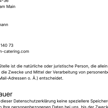
4-36
 am Main
mann
 140 73
in-catering.com
telle ist die natürliche oder juristische Person, die all
r die Zwecke und Mittel der Verarbeitung von personen
Mail-Adressen o. Ä.) entscheidet.
auer
 dieser Datenschutzerklärung keine speziellere Speiche
n Ihre personenbezogenen Daten bei uns, bis der Zweck 