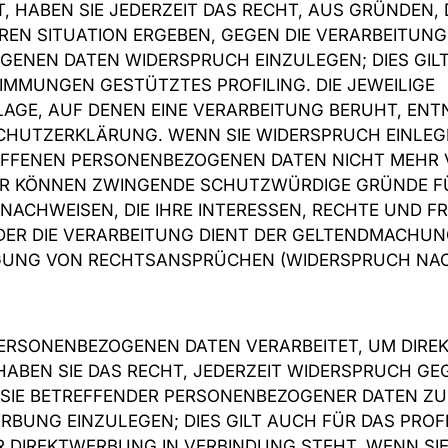
, HABEN SIE JEDERZEIT DAS RECHT, AUS GRÜNDEN, 
REN SITUATION ERGEBEN, GEGEN DIE VERARBEITUNG
ENEN DATEN WIDERSPRUCH EINZULEGEN; DIES GILT
TIMMUNGEN GESTÜTZTES PROFILING. DIE JEWEILIGE
GE, AUF DENEN EINE VERARBEITUNG BERUHT, ENT
CHUTZERKLÄRUNG. WENN SIE WIDERSPRUCH EINLEG
OFFENEN PERSONENBEZOGENEN DATEN NICHT MEHR 
WIR KÖNNEN ZWINGENDE SCHUTZWÜRDIGE GRÜNDE FÜ
NACHWEISEN, DIE IHRE INTERESSEN, RECHTE UND FR
DER DIE VERARBEITUNG DIENT DER GELTENDMACHU
GUNG VON RECHTSANSPRÜCHEN (WIDERSPRUCH NACH
PERSONENBEZOGENEN DATEN VERARBEITET, UM DIR
 HABEN SIE DAS RECHT, JEDERZEIT WIDERSPRUCH GE
 SIE BETREFFENDER PERSONENBEZOGENER DATEN Z
RBUNG EINZULEGEN; DIES GILT AUCH FÜR DAS PROFI
R DIREKTWERBUNG IN VERBINDUNG STEHT. WENN SI