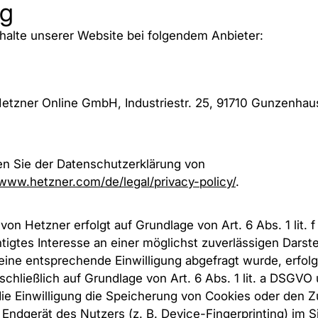
ng
nhalte unserer Website bei folgendem Anbieter:
 Hetzner Online GmbH, Industriestr. 25, 91710 Gunzenha
n Sie der Datenschutzerklärung von
/www.hetzner.com/de/legal/privacy-policy/
.
on Hetzner erfolgt auf Grundlage von Art. 6 Abs. 1 lit. 
tigtes Interesse an einer möglichst zuverlässigen Darst
eine entsprechende Einwilligung abgefragt wurde, erfolg
chließlich auf Grundlage von Art. 6 Abs. 1 lit. a DSGVO 
e Einwilligung die Speicherung von Cookies oder den Zu
 Endgerät des Nutzers (z. B. Device-Fingerprinting) im