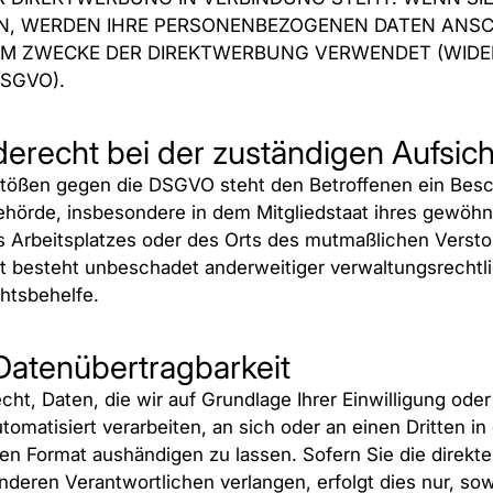
N, WERDEN IHRE PERSONENBEZOGENEN DATEN ANSC
UM ZWECKE DER DIREKTWERBUNG VERWENDET (WID
DSGVO).
­recht bei der zuständigen Aufsic
rstößen gegen die DSGVO steht den Betroffenen ein Bes
ehörde, insbesondere in dem Mitgliedstaat ihres gewöhn
es Arbeitsplatzes oder des Orts des mutmaßlichen Verst
 besteht unbeschadet anderweitiger verwaltungsrechtli
chtsbehelfe.
Daten­übertrag­barkeit
ht, Daten, die wir auf Grundlage Ihrer Einwilligung oder 
tomatisiert verarbeiten, an sich oder an einen Dritten i
n Format aushändigen zu lassen. Sofern Sie die direkt
nderen Verantwortlichen verlangen, erfolgt dies nur, so