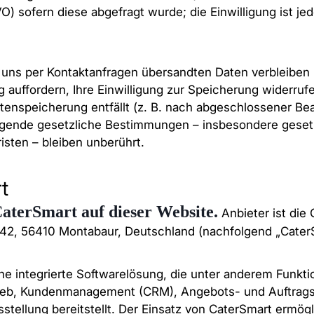
VO) sofern diese abgefragt wurde; die Einwilligung ist jed
 uns per Kontaktanfragen übersandten Daten verbleiben b
 auffordern, Ihre Einwilligung zur Speicherung widerruf
tenspeicherung entfällt (z. B. nach abgeschlossener Bea
ngende gesetzliche Bestimmungen – insbesondere geset
sten – bleiben unberührt.
t
aterSmart auf dieser Website.
Anbieter ist die
42, 56410 Montabaur, Deutschland (nachfolgend „CaterS
ine integrierte Softwarelösung, die unter anderem Funkti
ieb, Kundenmanagement (CRM), Angebots- und Auftrag
tellung bereitstellt. Der Einsatz von CaterSmart ermögl