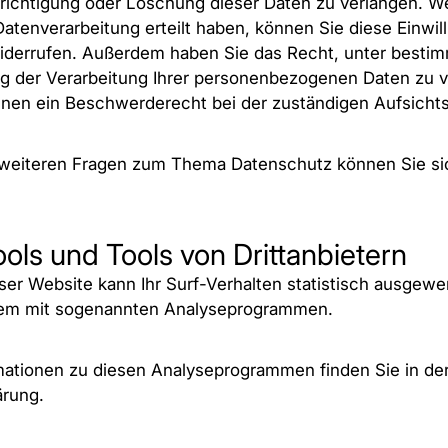
erichtigung oder Löschung dieser Daten zu verlangen. W
Datenverarbeitung erteilt haben, können Sie diese Einwill
 widerrufen. Außerdem haben Sie das Recht, unter best
g der Verarbeitung Ihrer personenbezogenen Daten zu v
hnen ein Beschwerderecht bei der zuständigen Aufsicht
 weiteren Fragen zum Thema Datenschutz können Sie sic
ols und Tools von Dritt­anbietern
er Website kann Ihr Surf-Verhalten statistisch ausgewe
llem mit sogenannten Analyseprogrammen.
ormationen zu diesen Analyseprogrammen finden Sie in de
ärung.